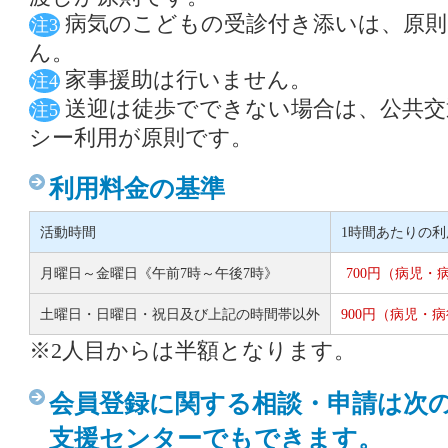
病気のこどもの受診付き添いは、原
注3
ん。
家事援助は行いません。
注4
送迎は徒歩でできない場合は、公共交
注5
シー利用が原則です。
利用料金の基準
活動時間
1時間あたりの利
月曜日～金曜日《午前7時～午後7時》
700円（病児・
土曜日・日曜日・祝日及び上記の時間帯以外
900円（病児・病後
※2人目からは半額となります。
会員登録に関する相談・申請は次
支援センターでもできます。