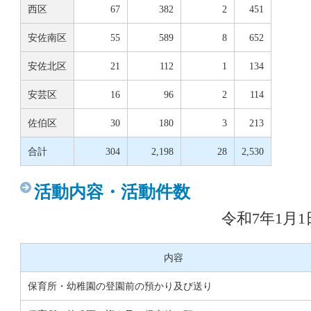
西区
67
382
2
451
安佐南区
55
589
8
652
安佐北区
21
112
1
134
安芸区
16
96
2
114
佐伯区
30
180
3
213
合計
304
2,198
28
2,530
活動内容・活動件数
令和7年1月1
内容
保育所・幼稚園の登園前の預かり及び送り